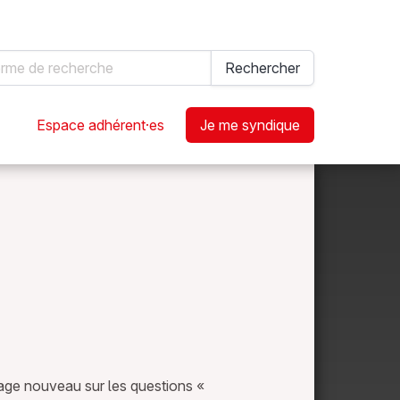
hercher
Rechercher
Espace adhérent·es
Je me syndique
rage nouveau sur les questions «