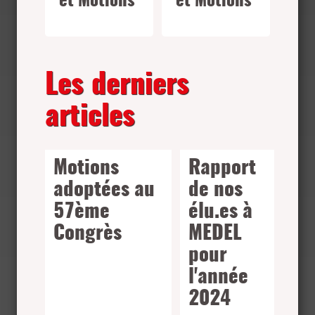
et Motions
et Motions
Les derniers
articles
Motions
Rapport
adoptées au
de nos
57ème
élu.es à
Congrès
MEDEL
pour
l'année
2024