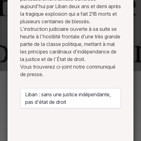
a
aujourd’hui par Liban deux ans et demi après
n
la tragique explosion qui a fait 218 morts et
plusieurs centaines de blessés.
s
L’instruction judiciaire ouverte à sa suite se
u
heurte à l’hostilité frontale d’une très grande
partie de la classe politique, mettant à mal
n
les principes cardinaux d’indépendance de
e
la justice et de l’État de droit.
Vous trouverez ci-joint notre communiqué
j
de presse.
u
s
Liban : sans une justice indépendante,
Télécharger
pas d'état de droit
t
i
c
e