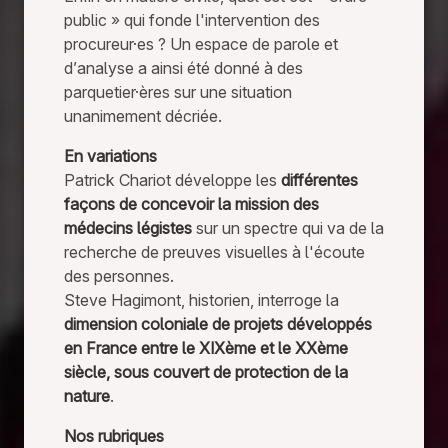
r
public » qui fonde l'intervention des
a
procureur·es ? Un espace de parole et
d’analyse a ainsi été donné à des
t
parquetier·ères sur une situation
t
unanimement décriée.
e
En variations
Patrick Chariot développe les
différentes
r
façons de concevoir la mission des
l
médecins légistes
sur un spectre qui va de la
recherche de preuves visuelles à l'écoute
e
des personnes.
v
Steve Hagimont, historien, interroge la
dimension coloniale de projets développés
e
en France entre le XIXème et le XXème
r
siècle, sous couvert de protection de la
nature
.
n
i
Nos rubriques