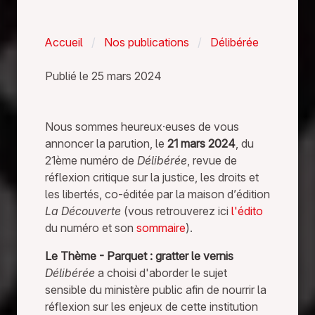
Accueil
Nos publications
Délibérée
D
Publié le 25 mars 2024
é
l
Nous sommes heureux·euses de vous
annoncer la parution, le
21 mars 2024
, du
i
21ème numéro de
Délibérée
, revue de
b
réflexion critique sur la justice, les droits et
les libertés, co-éditée par la maison d’édition
é
La Découverte
(vous retrouverez ici
l'édito
r
du numéro et son
sommaire
).
é
Le Thème - Parquet : gratter le vernis
Délibérée
a choisi d'aborder le sujet
e
sensible du ministère public afin de nourrir la
#
réflexion sur les enjeux de cette institution