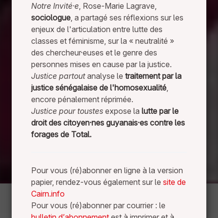
Notre Invité·e
, Rose-Marie Lagrave,
s
sociologue
, a partagé ses réflexions sur les
enjeux de l'articulation entre lutte des
classes et féminisme, sur la « neutralité »
des chercheur·euses et le genre des
personnes mises en cause par la justice.
Justice partout
analyse le
traitement par la
justice sénégalaise de l'homosexualité
,
encore pénalement réprimée.
Justice pour toustes
expose la
lutte par le
droit des citoyen·nes guyanais·es contre les
forages de Total.
Pour vous (ré)abonner en ligne à la version
papier, rendez-vous également sur le
site de
Cairn.info
Pour vous (ré)abonner par courrier : le
bulletin d’abonnement
est à imprimer et à