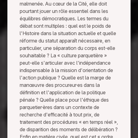
malmenée. Au cœur de la Cité, elle doit
2
pourtant jouer un rôle essentiel dans les
1
équilibres démocratiques. Les termes du
débat sont multiples : quel est le poids de
-
l'Histoire dans la situation actuelle et quelle
P
réforme du statut apparaît nécessaire, en
particulier, une séparation du corps est-elle
a
souhaitable ? La « culture parquetière »
r
peut-elle s'articuler avec l'indépendance
indispensable à la mission d'orientation de
q
l'action publique ? Quelle est la marge de
u
manœuvre des procureur·es dans la
définition et l'application de la politique
e
pénale ? Quelle place pour l'éthique des
t
parquetier·ères dans un contexte de
recherche d'efficacité à tout prix, de
:
traitement des procédures « en temps réel »,
g
de disparition des moments de délibération ?
Enfin en matière civile, quel est cet « ordre