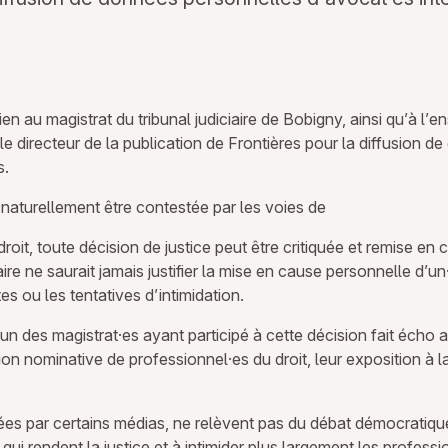
en au magistrat du tribunal judiciaire de Bobigny, ainsi qu’à l’
 directeur de la publication de Frontières pour la diffusion 
s.
ut naturellement être contestée par les voies de
droit, toute décision de justice peut être critiquée et remise en
ire ne saurait jamais justifier la mise en cause personnelle d’
s ou les tentatives d’intimidation.
des magistrat·es ayant participé à cette décision fait écho au
ion nominative de professionnel·es du droit, leur exposition à la
s par certains médias, ne relèvent pas du débat démocratique. E
x qui rendent la justice et à intimider plus largement les professi