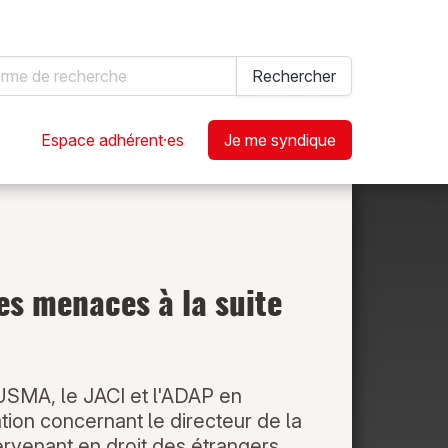
hercher
Rechercher
Espace adhérent·es
Je me syndique
es menaces à la suite
'USMA, le JACI et l'ADAP en
ion concernant le directeur de la
ervenant en droit des étrangers.