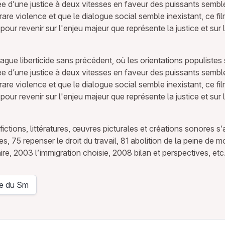
l’idée d’une justice à deux vitesses en faveur des puissants s
rare violence et que le dialogue social semble inexistant, ce fi
ur revenir sur l'enjeu majeur que représente la justice et sur le li
ue liberticide sans précédent, où les orientations populistes s
l’idée d’une justice à deux vitesses en faveur des puissants s
rare violence et que le dialogue social semble inexistant, ce fi
ur revenir sur l'enjeu majeur que représente la justice et sur le li
, fictions, littératures, œuvres picturales et créations sonores 
s, 75 repenser le droit du travail, 81 abolition de la peine de m
ire, 2003 l’immigration choisie, 2008 bilan et perspectives, etc.
re du Sm