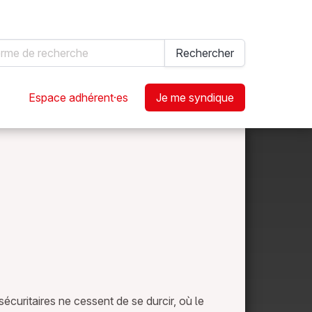
hercher
Rechercher
Espace adhérent·es
Je me syndique
écuritaires ne cessent de se durcir, où le